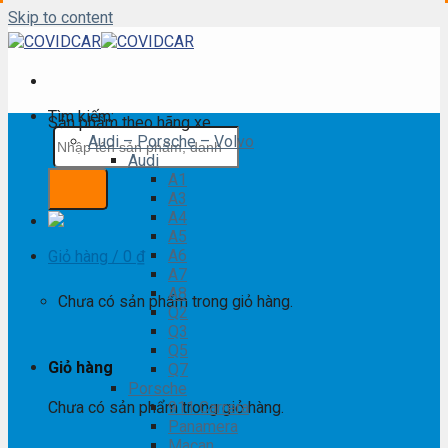
Skip to content
Tìm kiếm:
Sản phẩm theo hãng xe
Audi – Porsche – Volvo
Audi
A1
A3
A4
A5
A6
Giỏ hàng /
0
₫
A7
A8
Chưa có sản phẩm trong giỏ hàng.
Q2
Q3
Q5
Giỏ hàng
Q7
Porsche
Chưa có sản phẩm trong giỏ hàng.
911 Carrera
Panamera
Macan