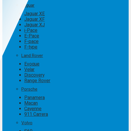
Jaguar
Jaguar XE
Jaguar XF
Jaguar XJ
i-Pace
E-Pace
F-pace
F-type
Land Rover
Evoque
Velar
Discovery
Range Rover
Porsche
Panamera
Macan
Cayenne
911 Carrera
Volvo