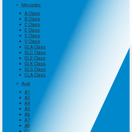
Mercedes
A Class
B Class
C Class
E Class
S Class
V Class
GLA Class
GLC Class
GLE Class
GLK Class
GLS Class
CLA Class
Audi
A1
A3
A4
A5
A6
A7
A8
Q2