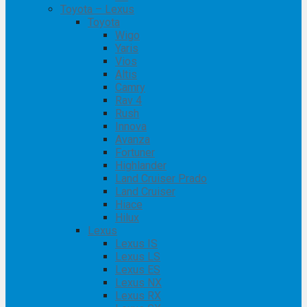
Toyota – Lexus
Toyota
Wigo
Yaris
Vios
Altis
Camry
Rav 4
Rush
Innova
Avanza
Fortuner
Highlander
Land Cruiser Prado
Land Cruiser
Hiace
Hilux
Lexus
Lexus IS
Lexus LS
Lexus ES
Lexus NX
Lexus RX