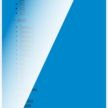
Q3
Q5
Q7
BMW
Series 1
Series 2
Series 3
Series 4
Series 5
Series 6
Series 7
X1
X3
X4
X5
X6
X7
Volkswagen
Polo
T-Cross
Touran