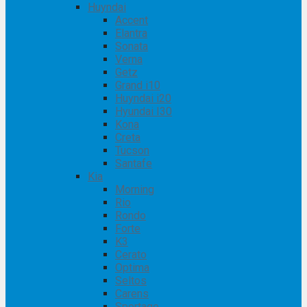
Huyndai
Accent
Elantra
Sonata
Verna
Getz
Grand i10
Huyndai i20
Hyundai I30
Kona
Creta
Tucson
Santafe
Kia
Morning
Rio
Rondo
Forte
K3
Cerato
Optima
Seltos
Carens
Sportage