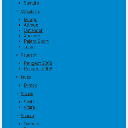
Santafe
Mitsubishi
Mirage
Attrage
Outlander
Xpander
Pajero Sport
Triton
Peugeot
Peugeot 3008
Peugeot 5008
Isuzu
D-max
Suzuki
Swift
Vitara
Subaru
Outback