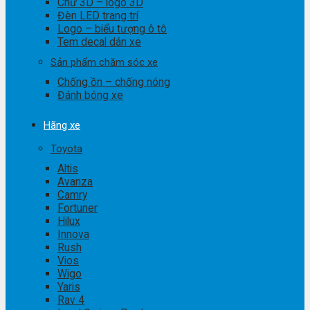
Chữ 3D – logo 3D
Đèn LED trang trí
Logo – biểu tượng ô tô
Tem decal dán xe
Sản phẩm chăm sóc xe
Chống ồn – chống nóng
Đánh bóng xe
Hãng xe
Toyota
Altis
Avanza
Camry
Fortuner
Hilux
Innova
Rush
Vios
Wigo
Yaris
Rav 4