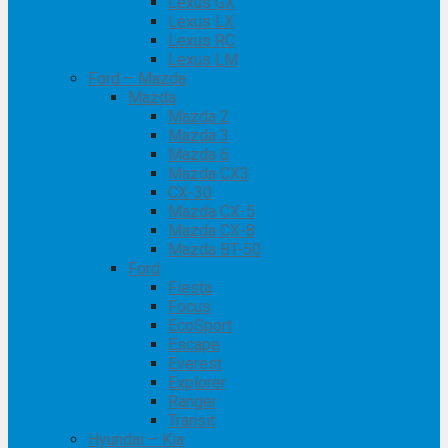
Lexus GX
Lexus LX
Lexus RC
Lexus LM
Ford – Mazda
Mazda
Mazda 2
Mazda 3
Mazda 6
Mazda CX3
CX-30
Mazda CX-5
Mazda CX-8
Mazda BT-50
Ford
Fiesta
Focus
EcoSport
Escape
Everest
Explorer
Ranger
Transit
Hyundai – Kia