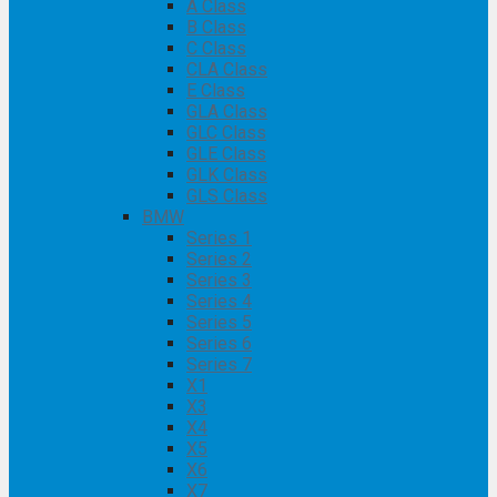
A Class
B Class
C Class
CLA Class
E Class
GLA Class
GLC Class
GLE Class
GLK Class
GLS Class
BMW
Series 1
Series 2
Series 3
Series 4
Series 5
Series 6
Series 7
X1
X3
X4
X5
X6
X7