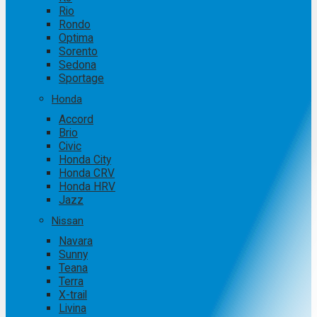
Rio
Rondo
Optima
Sorento
Sedona
Sportage
Honda
Accord
Brio
Civic
Honda City
Honda CRV
Honda HRV
Jazz
Nissan
Navara
Sunny
Teana
Terra
X-trail
Livina