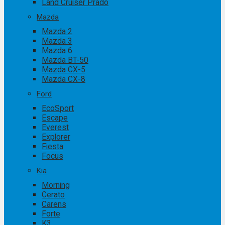
Land Cruiser Prado
Mazda
Mazda 2
Mazda 3
Mazda 6
Mazda BT-50
Mazda CX-5
Mazda CX-8
Ford
EcoSport
Escape
Everest
Explorer
Fiesta
Focus
Kia
Morning
Cerato
Carens
Forte
K3