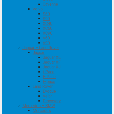
Cayenne
Volvo
S60
S90
XC40
XC60
XC90
V60
V90
Jaguar – Land Rover
Jaguar
Jaguar XE
Jaguar XF
Jaguar XJ
i-Pace
E-Pace
F-pace
Land Rover
Evoque
Velar
Discovery
Mercedes – BMW
Mercedes