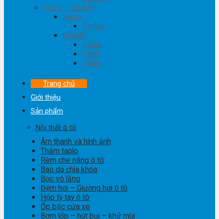
Isuzu – Suzuki
Isuzu
D-max
Suzuki
Ertiga
Swift
Vitara
Trang chủ
Giới thiệu
Sản phẩm
Nội thất ô tô
Âm thanh và hình ảnh
Thảm taplo
Rèm che nắng ô tô
Bao da chìa khóa
Bọc vô lăng
Đệm hơi – Giường hơi ô tô
Hộp tỳ tay ô tô
Ốp bậc cửa xe
Bơm lốp – hút bụi – khử mùi