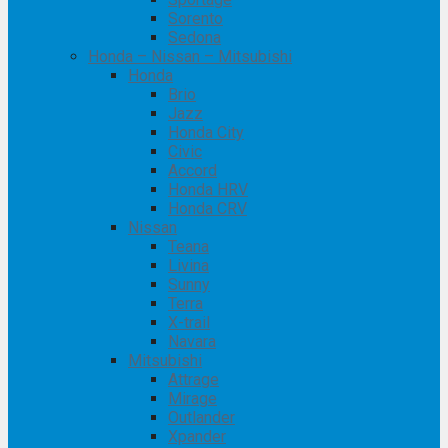
Sorento
Sedona
Honda – Nissan – Mitsubishi
Honda
Brio
Jazz
Honda City
Civic
Accord
Honda HRV
Honda CRV
Nissan
Teana
Livina
Sunny
Terra
X-trail
Navara
Mitsubishi
Attrage
Mirage
Outlander
Xpander