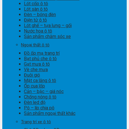
Lót cốp ô tô
Lót sàn ô tô
Đèn – bóng đèn
Điện tử ô tô
Lót ghế – tựa lưng – gối
Nước hoa ô tô
Sản phẩm chăm sóc xe
Ngoại thất ô tô
Đồ ốp mạ trang trí
Bạt phủ che ô tô
Gạt mưa ô tô
Vè che mưa
Đuôi gió
Mặt ca lăng ô tô
Ốp cua lốp
Cản – bậc – giá nóc
Chống nóng ô tô
Đèn led độ
Pô – líp chia pô
Sản phẩm ngoại thất khác
Trang trí xe ô tô