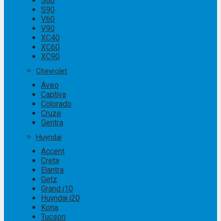
S60
S90
V60
V90
XC40
XC60
XC90
Chevrolet
Aveo
Captiva
Colorado
Cruze
Gentra
Huyndai
Accent
Creta
Elantra
Getz
Grand i10
Huyndai i20
Kona
Tucson