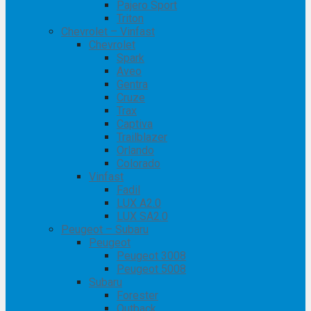
Pajero Sport
Triton
Chevrolet – Vinfast
Chevrolet
Spark
Aveo
Gentra
Cruze
Trax
Captiva
Trailblazer
Orlando
Colorado
Vinfast
Fadil
LUX A2.0
LUX SA2.0
Peugeot – Subaru
Peugeot
Peugeot 3008
Peugeot 5008
Subaru
Forester
Outback