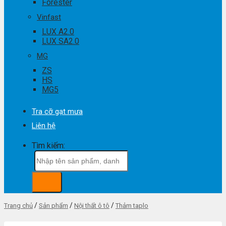
Forester
Vinfast
LUX A2.0
LUX SA2.0
MG
ZS
HS
MG5
Tra cỡ gạt mưa
Liên hệ
Tìm kiếm:
/
/
/
Trang chủ
Sản phẩm
Nội thất ô tô
Thảm taplo