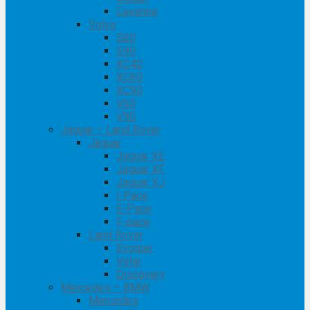
Cayenne
Volvo
S60
S90
XC40
XC60
XC90
V60
V90
Jaguar – Land Rover
Jaguar
Jaguar XE
Jaguar XF
Jaguar XJ
i-Pace
E-Pace
F-pace
Land Rover
Evoque
Velar
Discovery
Mercedes – BMW
Mercedes