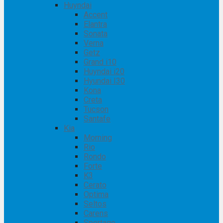
Huyndai
Accent
Elantra
Sonata
Verna
Getz
Grand i10
Huyndai i20
Hyundai I30
Kona
Creta
Tucson
Santafe
Kia
Morning
Rio
Rondo
Forte
K3
Cerato
Optima
Seltos
Carens
Sportage