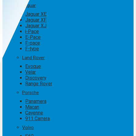
Jaguar
Jaguar XE
Jaguar XF
Jaguar XJ
i-Pace
E-Pace
F-pace
F-type
Land Rover
Evoque
Velar
Discovery
Range Rover
Porsche
Panamera
Macan
Cayenne
911 Carrera
Volvo