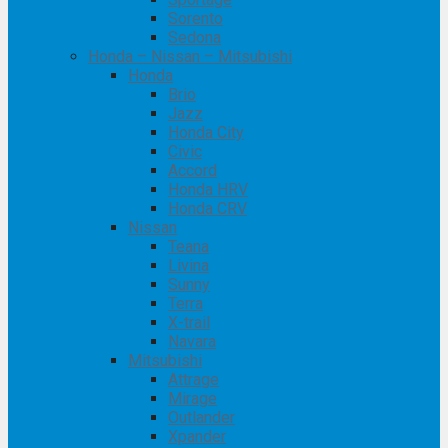
Sorento
Sedona
Honda – Nissan – Mitsubishi
Honda
Brio
Jazz
Honda City
Civic
Accord
Honda HRV
Honda CRV
Nissan
Teana
Livina
Sunny
Terra
X-trail
Navara
Mitsubishi
Attrage
Mirage
Outlander
Xpander