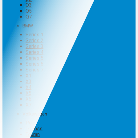
Q3
Q5
Q7
BMW
Series 1
Series 2
Series 3
Series 4
Series 5
Series 6
Series 7
X1
X3
X4
X5
X6
X7
Volkswagen
Polo
T-Cross
Touran