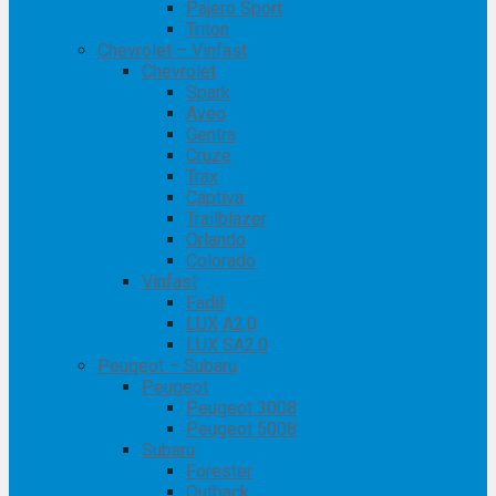
Pajero Sport
Triton
Chevrolet – Vinfast
Chevrolet
Spark
Aveo
Gentra
Cruze
Trax
Captiva
Trailblazer
Orlando
Colorado
Vinfast
Fadil
LUX A2.0
LUX SA2.0
Peugeot – Subaru
Peugeot
Peugeot 3008
Peugeot 5008
Subaru
Forester
Outback