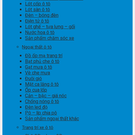
Lót cốp ô tô
Lót sàn ô tô
Đèn – bóng đèn
Điện tử ô tô
Lót ghế – tựa lưng – gối
Nước hoa ô tô
Sản phẩm chăm sóc xe
Ngoại thất ô tô
Đồ ốp mạ trang trí
Bạt phủ che ô tô
Gạt mưa ô tô
Vè che mưa
Đuôi gió
Mặt ca lăng ô tô
Ốp cua lốp
Cản – bậc – giá nóc
Chống nóng ô tô
Đèn led độ
Pô – líp chia pô
Sản phẩm ngoại thất khác
Trang trí xe ô tô