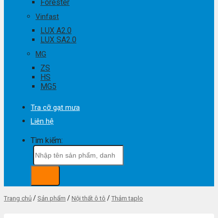
Forester
Vinfast
LUX A2.0
LUX SA2.0
MG
ZS
HS
MG5
Tra cỡ gạt mưa
Liên hệ
Tìm kiếm:
/
/
/
Trang chủ
Sản phẩm
Nội thất ô tô
Thảm taplo