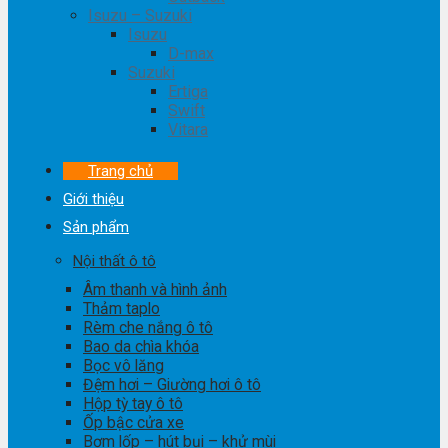
Isuzu – Suzuki
Isuzu
D-max
Suzuki
Ertiga
Swift
Vitara
Trang chủ
Giới thiệu
Sản phẩm
Nội thất ô tô
Âm thanh và hình ảnh
Thảm taplo
Rèm che nắng ô tô
Bao da chìa khóa
Bọc vô lăng
Đệm hơi – Giường hơi ô tô
Hộp tỳ tay ô tô
Ốp bậc cửa xe
Bơm lốp – hút bụi – khử mùi