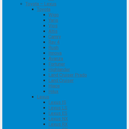
Toyota – Lexus
Toyota
Wigo
Yaris
Vios
Altis
Camry
Rav 4
Rush
Innova
Avanza
Fortuner
Highlander
Land Cruiser Prado
Land Cruiser
Hiace
Hilux
Lexus
Lexus IS
Lexus LS
Lexus ES
Lexus NX
Lexus RX