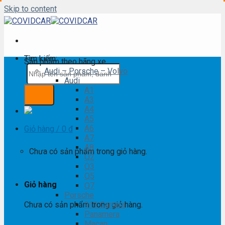
Skip to content
Tìm kiếm:
Sản phẩm theo hãng xe
Audi – Porsche – Volvo
Audi
A1
A3
A4
A5
A6
Giỏ hàng /
0
₫
A7
A8
Chưa có sản phẩm trong giỏ hàng.
Q2
Q3
Q5
Giỏ hàng
Q7
Porsche
Chưa có sản phẩm trong giỏ hàng.
911 Carrera
Panamera
Macan