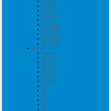
A Class
B Class
C Class
CLA Class
E Class
GLA Class
GLC Class
GLE Class
GLK Class
GLS Class
BMW
Series 1
Series 2
Series 3
Series 4
Series 5
Series 6
Series 7
X1
X3
X4
X5
X6
X7