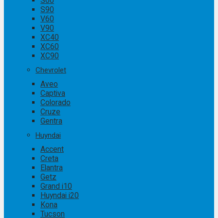
S60
S90
V60
V90
XC40
XC60
XC90
Chevrolet
Aveo
Captiva
Colorado
Cruze
Gentra
Huyndai
Accent
Creta
Elantra
Getz
Grand i10
Huyndai i20
Kona
Tucson