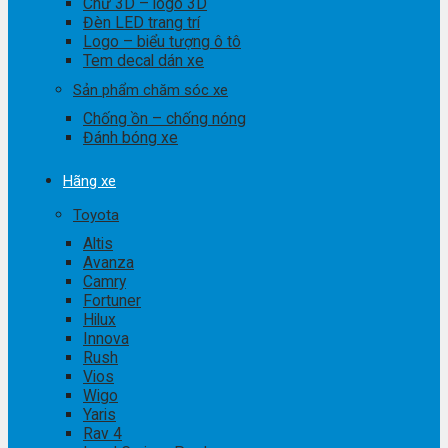
Chữ 3D – logo 3D
Đèn LED trang trí
Logo – biểu tượng ô tô
Tem decal dán xe
Sản phẩm chăm sóc xe
Chống ồn – chống nóng
Đánh bóng xe
Hãng xe
Toyota
Altis
Avanza
Camry
Fortuner
Hilux
Innova
Rush
Vios
Wigo
Yaris
Rav 4