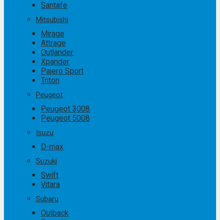
Santafe
Mitsubishi
Mirage
Attrage
Outlander
Xpander
Pajero Sport
Triton
Peugeot
Peugeot 3008
Peugeot 5008
Isuzu
D-max
Suzuki
Swift
Vitara
Subaru
Outback