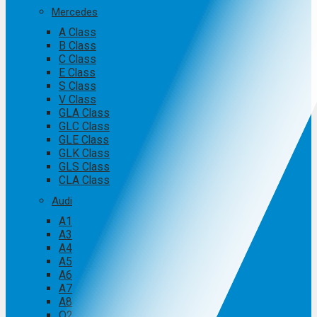
Mercedes
A Class
B Class
C Class
E Class
S Class
V Class
GLA Class
GLC Class
GLE Class
GLK Class
GLS Class
CLA Class
Audi
A1
A3
A4
A5
A6
A7
A8
Q2