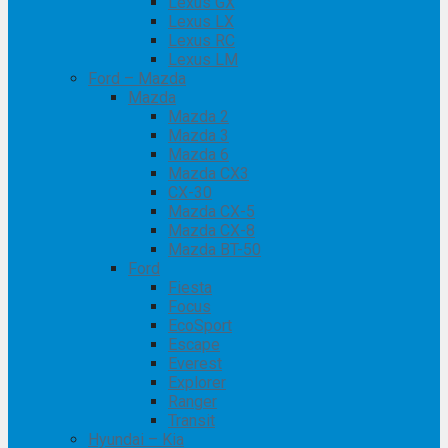
Lexus GX
Lexus LX
Lexus RC
Lexus LM
Ford – Mazda
Mazda
Mazda 2
Mazda 3
Mazda 6
Mazda CX3
CX-30
Mazda CX-5
Mazda CX-8
Mazda BT-50
Ford
Fiesta
Focus
EcoSport
Escape
Everest
Explorer
Ranger
Transit
Hyundai – Kia