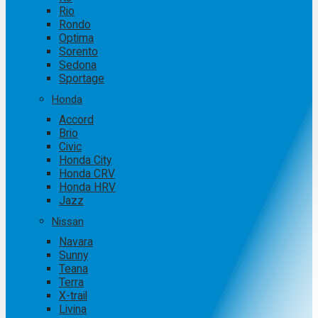
Rio
Rondo
Optima
Sorento
Sedona
Sportage
Honda
Accord
Brio
Civic
Honda City
Honda CRV
Honda HRV
Jazz
Nissan
Navara
Sunny
Teana
Terra
X-trail
Livina